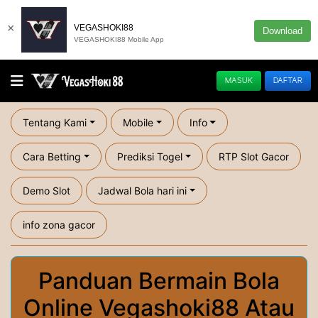
×
VEGASHOKI88
Download
VEGASHOKI88 Mobile App
MASUK
DAFTAR
Tentang Kami
Mobile
Info
Cara Betting
Prediksi Togel
RTP Slot Gacor
Demo Slot
Jadwal Bola hari ini
info zona gacor
Panduan Bermain Bola
Online Vegashoki88 Atau