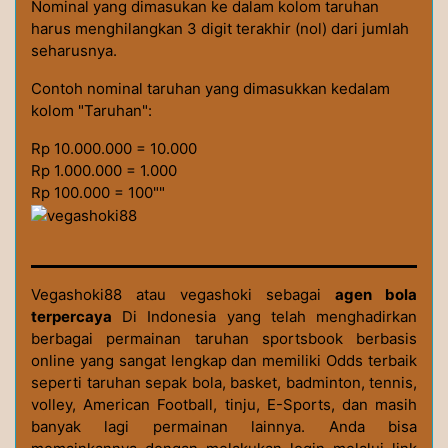
Nominal yang dimasukan ke dalam kolom taruhan
harus menghilangkan 3 digit terakhir (nol) dari jumlah
seharusnya.
Contoh nominal taruhan yang dimasukkan kedalam
kolom "Taruhan":
Rp 10.000.000 = 10.000
Rp 1.000.000 = 1.000
Rp 100.000 = 100""
Vegashoki88 atau vegashoki sebagai
agen bola
terpercaya
Di Indonesia yang telah menghadirkan
berbagai permainan taruhan sportsbook berbasis
online yang sangat lengkap dan memiliki Odds terbaik
seperti taruhan sepak bola, basket, badminton, tennis,
volley, American Football, tinju, E-Sports, dan masih
banyak lagi permainan lainnya. Anda bisa